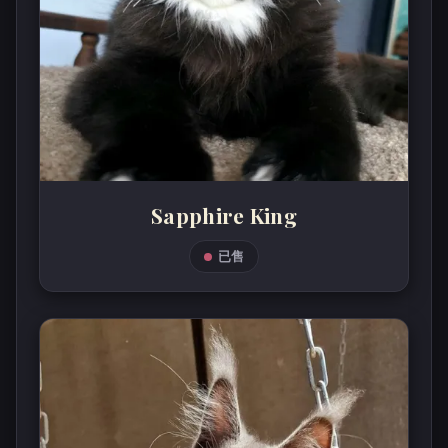
Sapphire King
已售