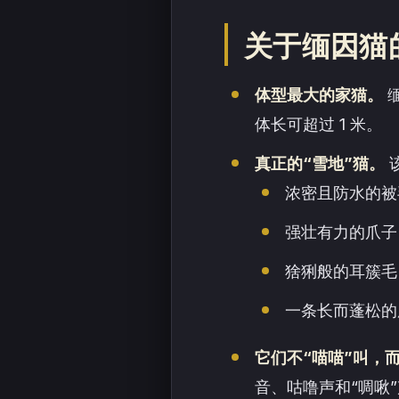
关于缅因猫
体型最大的家猫。
缅
体长可超过 1 米。
真正的“雪地”猫。
浓密且防水的被
强壮有力的爪子
猞猁般的耳簇毛
一条长而蓬松的
它们不“喵喵”叫，而
音、咕噜声和“啁啾