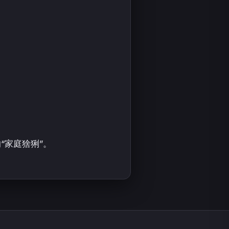
“家庭猞猁”。