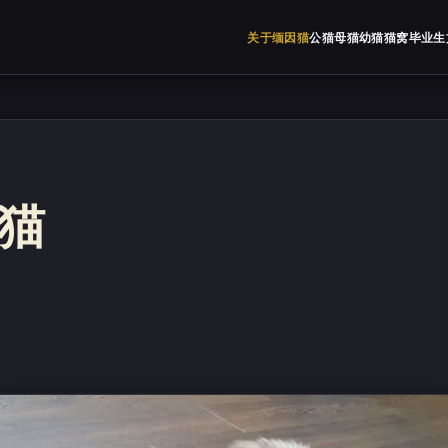
关于缅因猫
公猫
母猫
幼猫
猫窝
毕业生
猫