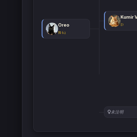
D
Oreo
N 62
未注明