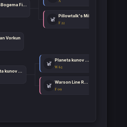
A
MosBogema Fishka
Pillowtalk's Mille Fleurs
F 22
gan Vorkun
Planeta kunov Dendy
W 62
Planeta kunov Zarina
Warson Line Rogneda
F 09