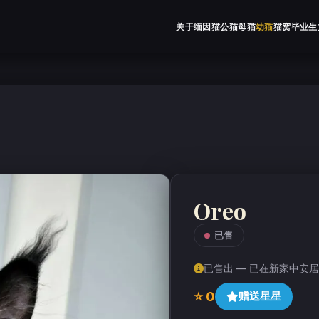
关于缅因猫
公猫
母猫
幼猫
猫窝
毕业生
Oreo
已售
已售出 — 已在新家中安
⭐ 0
赠送星星