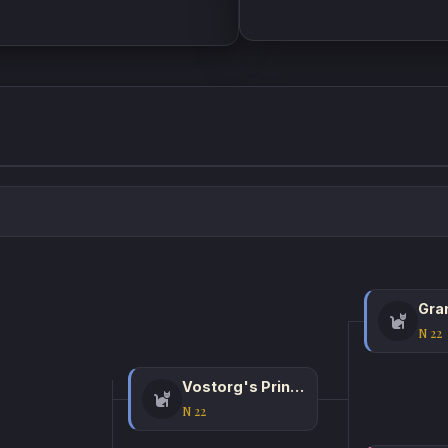
N 22
Vostorg's Prince Caspian
N 22