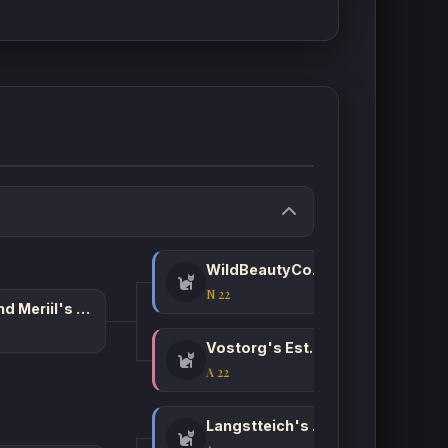
WildBeautyCoon's Kronos
N 22
Grand Meriil's Mr. Vostorg
Vostorg's Estee Lauder
A 22
Langstteich's Jackson Ville