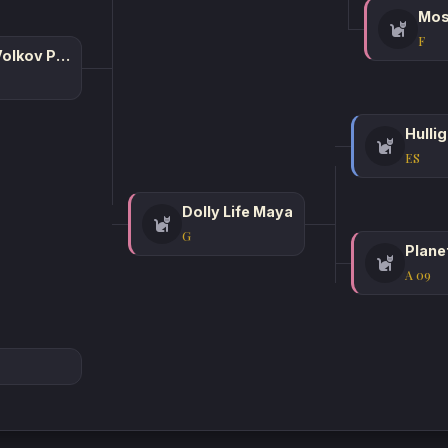
F
Kumir Volkov Praid
Hulli
ES
Dolly Life Maya
G
A 09